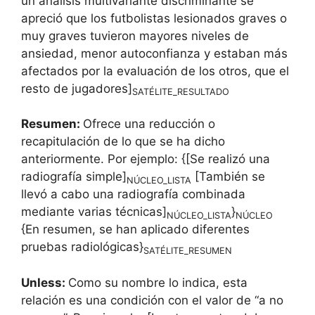
un análisis multivariante discriminante se
apreció que los futbolistas lesionados graves o
muy graves tuvieron mayores niveles de
ansiedad, menor autoconfianza y estaban más
afectados por la evaluación de los otros, que el
resto de jugadores]
SATÉLITE_RESULTADO
Resumen:
Ofrece una reducción o
recapitulación de lo que se ha dicho
anteriormente. Por ejemplo: {[Se realizó una
radiografía simple]
[También se
NÚCLEO_LISTA
llevó a cabo una radiografía combinada
mediante varias técnicas]
}
NÚCLEO_LISTA
NÚCLEO
{En resumen, se han aplicado diferentes
pruebas radiológicas}
SATÉLITE_RESUMEN
Unless:
Como su nombre lo indica, esta
relación es una condición con el valor de “a no