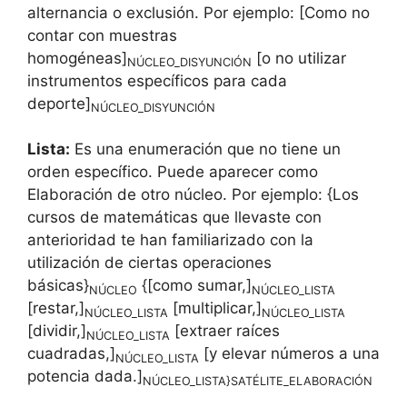
alternancia o exclusión. Por ejemplo: [Como no
contar con muestras
homogéneas]
[o no utilizar
NÚCLEO_DISYUNCIÓN
instrumentos específicos para cada
deporte]
NÚCLEO_DISYUNCIÓN
Lista:
Es una enumeración que no tiene un
orden específico. Puede aparecer como
Elaboración de otro núcleo. Por ejemplo: {Los
cursos de matemáticas que llevaste con
anterioridad te han familiarizado con la
utilización de ciertas operaciones
básicas}
{[como sumar,]
NÚCLEO
NÚCLEO_LISTA
[restar,]
[multiplicar,]
NÚCLEO_LISTA
NÚCLEO_LISTA
[dividir,]
[extraer raíces
NÚCLEO_LISTA
cuadradas,]
[y elevar números a una
NÚCLEO_LISTA
potencia dada.]
NÚCLEO_LISTA}SATÉLITE_ELABORACIÓN