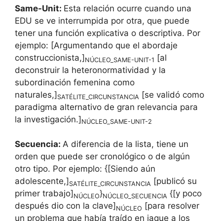
Same-Unit:
Esta relación ocurre cuando una
EDU se ve interrumpida por otra, que puede
tener una función explicativa o descriptiva. Por
ejemplo: [Argumentando que el abordaje
construccionista,]
[al
NÚCLEO_SAME-UNIT-1
deconstruir la heteronormatividad y la
subordinación femenina como
naturales,]
[se validó como
SATÉLITE_CIRCUNSTANCIA
paradigma alternativo de gran relevancia para
la investigación.]
NÚCLEO_SAME-UNIT-2
Secuencia:
A diferencia de la lista, tiene un
orden que puede ser cronológico o de algún
otro tipo. Por ejemplo: {[Siendo aún
adolescente,]
[publicó su
SATÉLITE_CIRCUNSTANCIA
primer trabajo]
}
{[y poco
NÚCLEO
NÚCLEO_SECUENCIA
después dio con la clave]
[para resolver
NÚCLEO
un problema que había traído en jaque a los